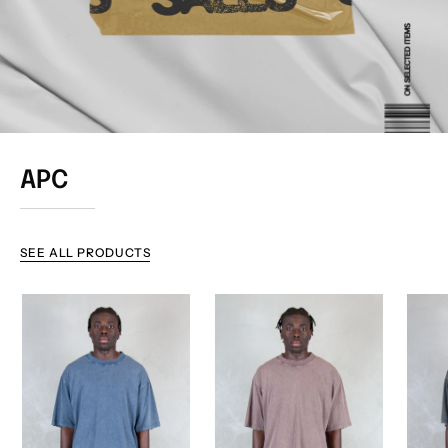
APC
SEE ALL PRODUCTS
Hi
Hi
Five
Five
T-
T-
Shirt
Shirt
Dirty
Dirty
DIRTY
DIRTY