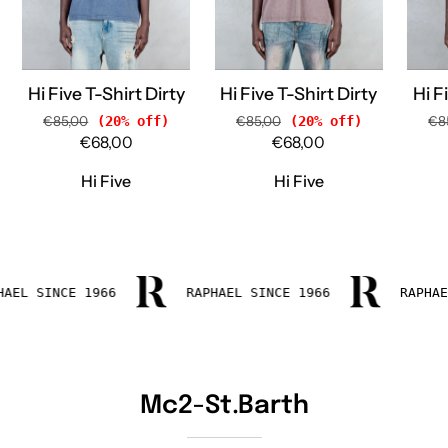
TEE
TEE
BLUE
BROWN
Hi
Hi
Five
Five
Hi Five T-Shirt Dirty
Hi Five T-Shirt Dirty
Hi F
€85,00
(20% off)
€85,00
(20% off)
€8
€68,00
€68,00
Hi Five
Hi Five
RAPHAEL SINCE 1966
RAPHAEL SINCE 1966
Mc2-St.Barth