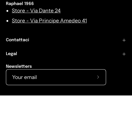
Raphael 1966
Store - Via Dante 24
Store - Via Principe Amedeo 41
Contattaci
Legal
Newsletters
Subscribe
to
Our
Language
English
Newsletter
© 2026,
Raphael1966
.
Powered by
Shopify
.
Info Aziendali
Refund Policy
Shipping Policy
Terms and
conditions
Art. 1, cc 125-129, L. 04.08.2017, N124
Privacy Policy