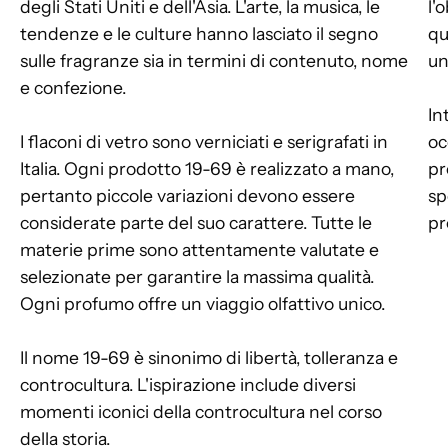
degli Stati Uniti e dell'Asia. L'arte, la musica, le
l'
tendenze e le culture hanno lasciato il segno
qu
sulle fragranze sia in termini di contenuto, nome
un
e confezione.
In
I flaconi di vetro sono verniciati e serigrafati in
oc
Italia. Ogni prodotto 19-69 è realizzato a mano,
pr
pertanto piccole variazioni devono essere
sp
considerate parte del suo carattere. Tutte le
pr
materie prime sono attentamente valutate e
selezionate per garantire la massima qualità.
Ogni profumo offre un viaggio olfattivo unico.
Il nome 19-69 è sinonimo di libertà, tolleranza e
controcultura. L'ispirazione include diversi
momenti iconici della controcultura nel corso
della storia.