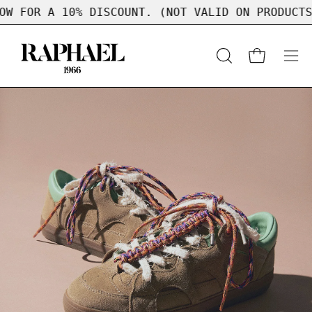
Skip
 A 10% DISCOUNT. (NOT VALID ON PRODUCTS ALREA
to
content
OPEN
Open cart
Op
SEARCH
nav
BAR
me