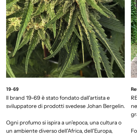
19-69
Re
Il brand 19-69 è stato fondato dall'artista e
RE
sviluppatore di prodotti svedese Johan Bergelin.
ne
gr
Ogni profumo si ispira a un'epoca, una cultura o
un ambiente diverso dell'Africa, dell'Europa,
Fo