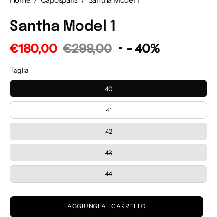
Home
/
Capospalla
/
Santha Model 1
Santha Model 1
€180,00
€299,00
•
-
40%
Taglia
40
41
42
43
44
AGGIUNGI AL CARRELLO