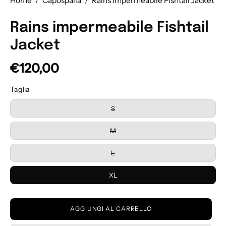
Home
/
Capospalla
/
Rains impermeabile Fishtail Jacket
Rains impermeabile Fishtail
Jacket
€120,00
Taglia
S
M
L
XL
AGGIUNGI AL CARRELLO