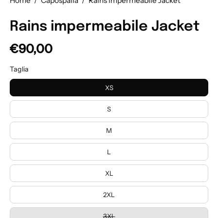
Home
/
Capospalla
/
Rains impermeabile Jacket
Rains impermeabile Jacket
€90,00
Taglia
XS
S
M
L
XL
2XL
3XL