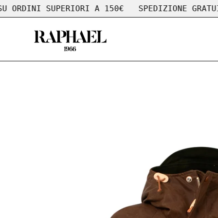
Salta
DINI SUPERIORI A 150€
SPEDIZIONE GRATUITA S
al
contenuto
Apri
lightbox
dell'immagine