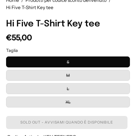
Home
/
Prodotti per codice sconto benvenuto
/
Hi Five T-Shirt Key tee
Hi Five T-Shirt Key tee
€55,00
Taglia
S
M
L
XL
SOLD OUT - AVVISAMI QUANDO È DISPONIBILE