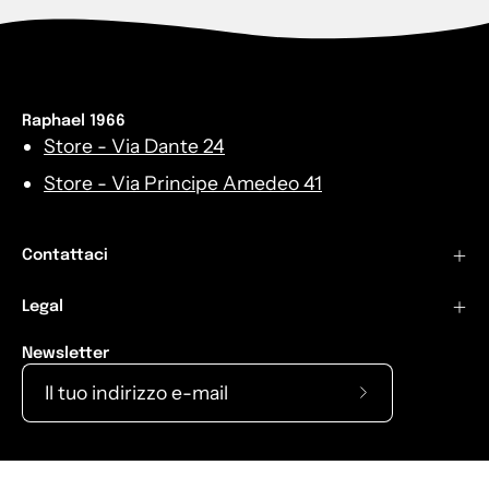
Raphael 1966
Store - Via Dante 24
Store - Via Principe Amedeo 41
Contattaci
Legal
Newsletter
Iscriviti
alla
nostra
Lingua
Italiano