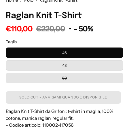
Home
/
Polo
/
Raglan Knit T-Shirt
Raglan Knit T-Shirt
€110,00
€220,00
•
-
50%
Taglia
46
48
50
SOLD OUT - AVVISAMI QUANDO È DISPONIBILE
Raglan Knit T-Shirt da Grifoni: t-shirt in maglia, 100%
cotone, manica raglan, regular fit.
- Codice articolo: 110002-117056