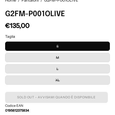
Home
/
Pantaloni
/
G2FM-P001OLIVE
G2FM-P001OLIVE
€135,00
Taglia
S
M
L
XL
SOLD OUT - AVVISAMI QUANDO È DISPONIBILE
Codice EAN
0195612375834