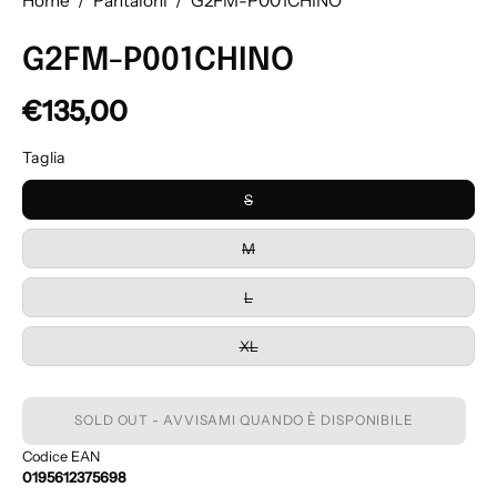
Home
/
Pantaloni
/
G2FM-P001CHINO
G2FM-P001CHINO
€135,00
Taglia
S
M
L
XL
SOLD OUT - AVVISAMI QUANDO È DISPONIBILE
Codice EAN
0195612375698