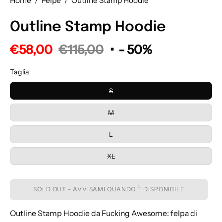
Home
/
Felpe
/
Outline Stamp Hoodie
Outline Stamp Hoodie
€58,00
€115,00
•
-
50%
Taglia
S
M
L
XL
SOLD OUT - AVVISAMI QUANDO È DISPONIBILE
Outline Stamp Hoodie da Fucking Awesome: felpa di