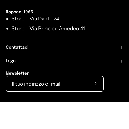
Raphael 1966
Store - Via Dante 24
Store - Via Principe Amedeo 41
Contattaci
Legal
Newsletter
Iscriviti
alla
nostra
Lingua
Italiano
newsletter
© 2026,
Raphael1966
.
Raphael 1966
Shopify
.