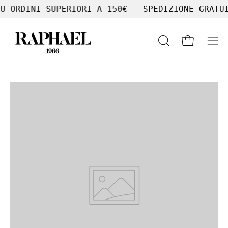
Salta
U ORDINI SUPERIORI A 150€
SPEDIZIONE GRATUI
al
contenuto
APRI
Apri carrell
Apr
LA
me
BARRA
di
DI
nav
RICERCA