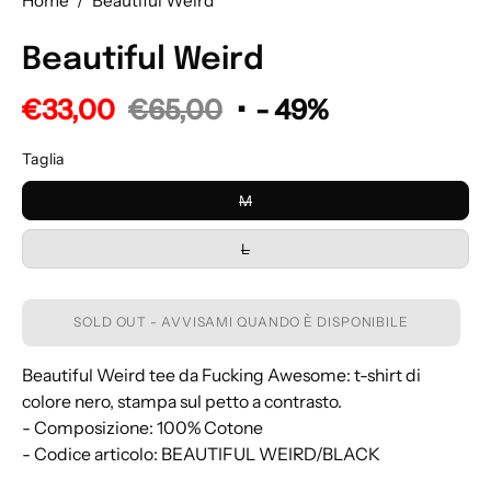
Home
/
Beautiful Weird
Beautiful Weird
€33,00
€65,00
•
-
49%
Taglia
M
L
SOLD OUT - AVVISAMI QUANDO È DISPONIBILE
Beautiful Weird tee da Fucking Awesome: t-shirt di
colore nero, stampa sul petto a contrasto.
- Composizione: 100% Cotone
- Codice articolo: BEAUTIFUL WEIRD/BLACK