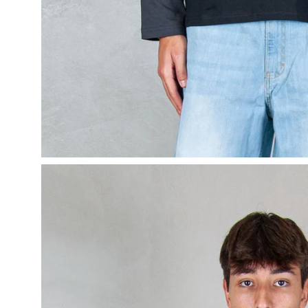
Apri
lightbox
dell'immagine