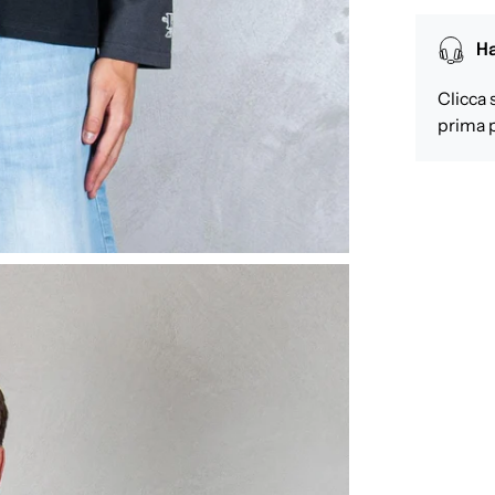
Ha
Clicca 
prima p