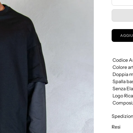
AGGIU
 Codice
 Colore a
 Doppia 
 Spalla ba
 Senza El
 Logo Ri
 Composi
Spedizion
Resi