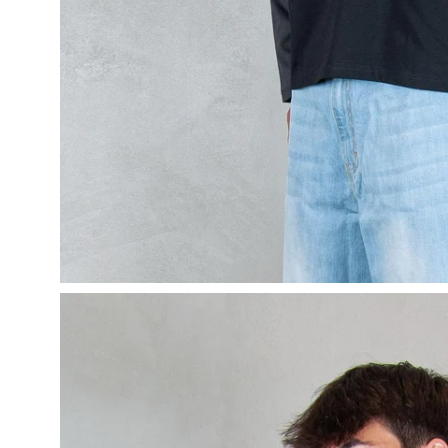
Apri
lightbox
dell'immagine