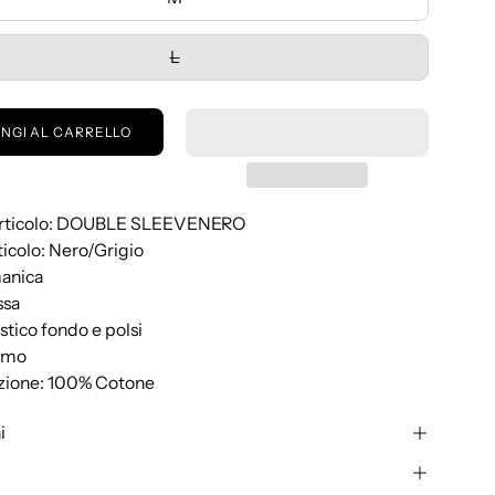
L
NGI AL CARRELLO
 Articolo: DOUBLE SLEEVENERO
rticolo: Nero/Grigio
manica
ssa
astico fondo e polsi
camo
zione: 100% Cotone
i