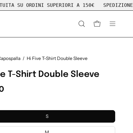
NI SUPERIORI A 150€
SPEDIZIONE GRATUITA SU 
Apri
APRI CARRELLO
APRI
la
MENU
barra
DI
di
NAVIGAZ
ricerca
Capospalla
/
Hi Five T-Shirt Double Sleeve
ve T-Shirt Double Sleeve
0
S
M