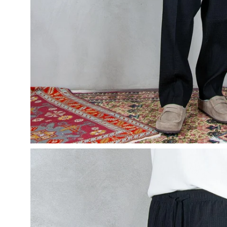
Apri
lightbox
dell'immagine