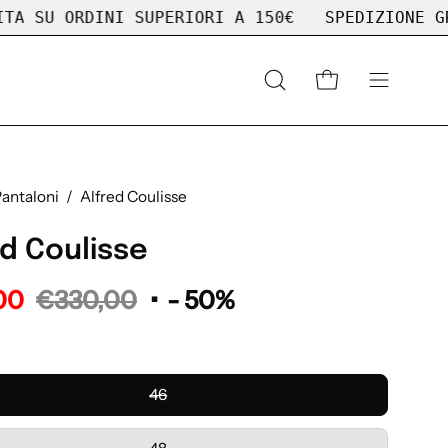
I SUPERIORI A 150€
SPEDIZIONE GRATUITA SU O
Apri
APRI CARRELLO
APRI
la
MENU
barra
DI
di
NAVIGAZ
ricerca
antaloni
/
Alfred Coulisse
ed Coulisse
00
€330,00
•
-
50%
46