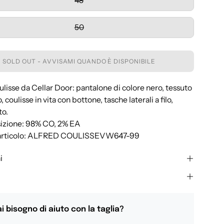
48
50
SOLD OUT - AVVISAMI QUANDO È DISPONIBILE
lisse da Cellar Door: pantalone di colore nero, tessuto
, coulisse in vita con bottone, tasche laterali a filo,
to.
izione: 98% CO, 2% EA
 articolo: ALFRED COULISSEVW647-99
i
i bisogno di aiuto con la taglia?