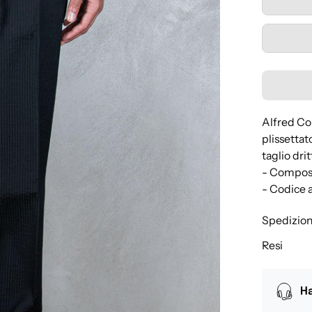
Alfred Cou
plissettato
taglio drit
- Compos
- Codice
Spedizion
Resi
Ha