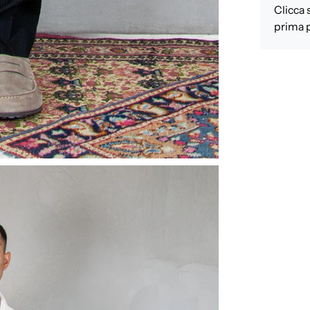
Clicca 
prima p