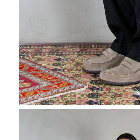
Apri
lightbox
dell'immagine