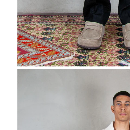
Apri
lightbox
dell'immagine