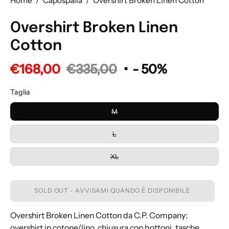
Home
/
Capospalla
/
Overshirt Broken Linen Cotton
Overshirt Broken Linen
Cotton
€168,00
€335,00
•
-
50%
Taglia
M
L
XL
SOLD OUT - AVVISAMI QUANDO È DISPONIBILE
Overshirt Broken Linen Cotton da C.P. Company:
overshirt in cotone/lino, chiusura con bottoni, tasche