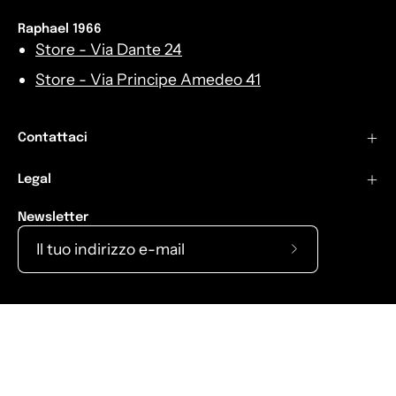
Raphael 1966
Store - Via Dante 24
Store - Via Principe Amedeo 41
Contattaci
Legal
Newsletter
Iscriviti
alla
nostra
Lingua
Italiano
newsletter
© 2026,
Raphael1966
.
Raphael 1966
Shopify
.
Info Aziendali
Policy di rimborso
Policy di spedizione
Termini e