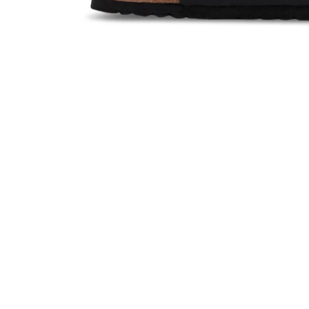
Apri
lightbox
dell'immagine