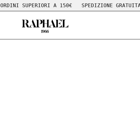
Salta
I SUPERIORI A 150€
SPEDIZIONE GRATUITA SU O
al
contenuto
Apri
lightbox
dell'immagine