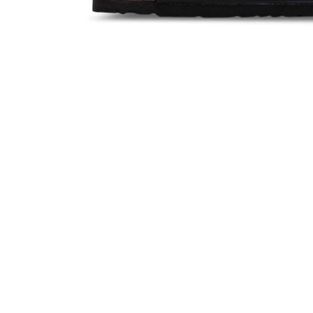
Apri
lightbox
dell'immagine