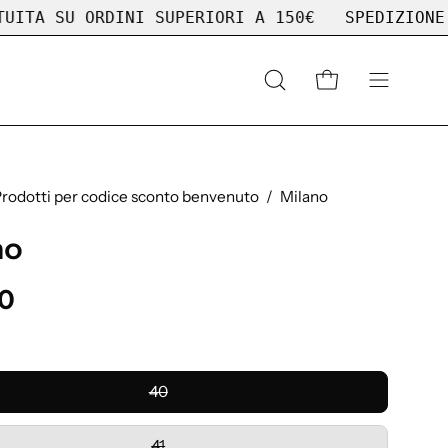
SU ORDINI SUPERIORI A 150€
SPEDIZIONE GRATU
Apri
APRI CARRELLO
APRI
la
MENU
barra
DI
di
NAVIGAZ
ricerca
rodotti per codice sconto benvenuto
/
Milano
no
00
40
41