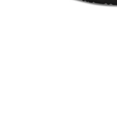
Apri
lightbox
dell'immagine