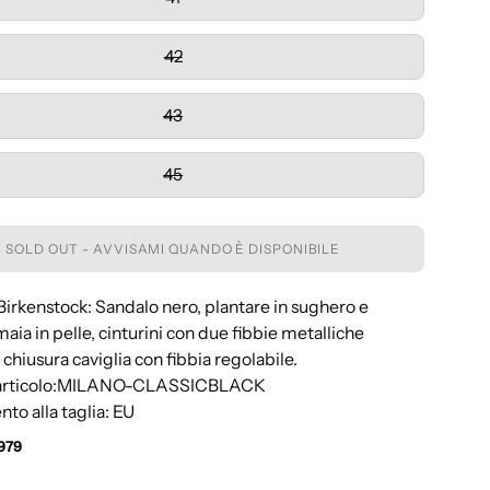
42
43
45
SOLD OUT - AVVISAMI QUANDO È DISPONIBILE
Birkenstock: Sandalo nero, plantare in sughero e
omaia in pelle, cinturini con due fibbie metalliche
, chiusura caviglia con fibbia regolabile.
 articolo:MILANO-CLASSICBLACK
nto alla taglia: EU
979