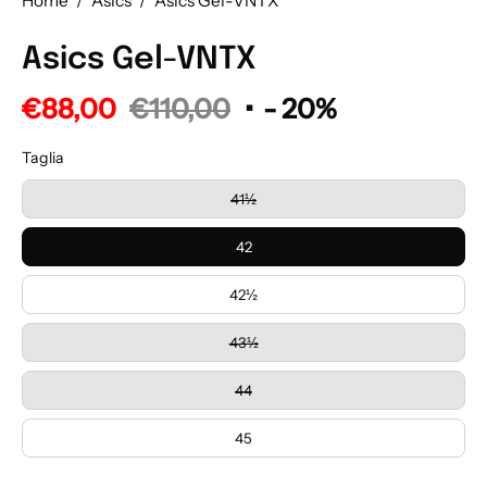
Home
/
Asics
/
Asics Gel-VNTX
Asics Gel-VNTX
€88,00
€110,00
•
-
20%
Taglia
41½
42
42½
43½
44
45