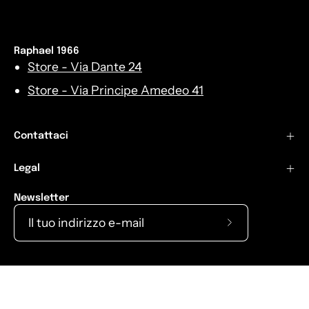
Raphael 1966
Store - Via Dante 24
Store - Via Principe Amedeo 41
Contattaci
Legal
Newsletter
Iscriviti
alla
nostra
Lingua
Italiano
newsletter