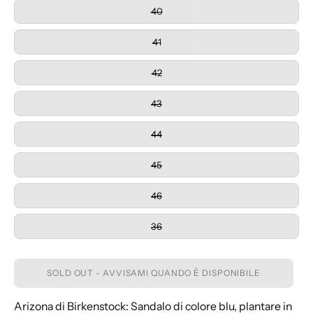
40
41
42
43
44
45
46
36
SOLD OUT - AVVISAMI QUANDO È DISPONIBILE
Arizona di Birkenstock: Sandalo di colore blu, plantare in