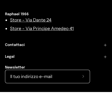
Raphael 1966
Store - Via Dante 24
Store - Via Principe Amedeo 41
Contattaci
Legal
Newsletter
Iscriviti
alla
nostra
Lingua
Italiano
newsletter
© 2026,
Raphael1966
.
Raphael 1966
Shopify
.