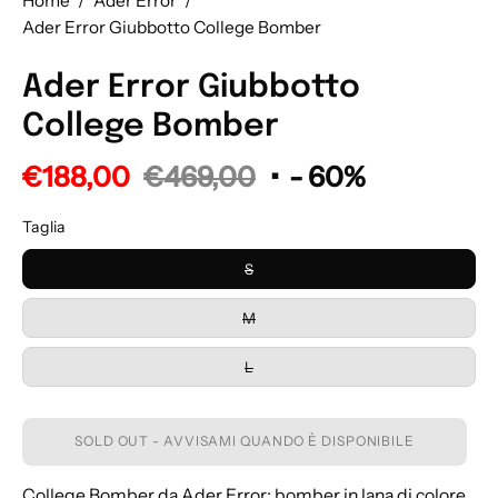
Home
/
Ader Error
/
Ader Error Giubbotto College Bomber
Ader Error Giubbotto
College Bomber
€188,00
€469,00
•
-
60%
Taglia
S
M
L
SOLD OUT - AVVISAMI QUANDO È DISPONIBILE
College Bomber da Ader Error: bomber in lana di colore