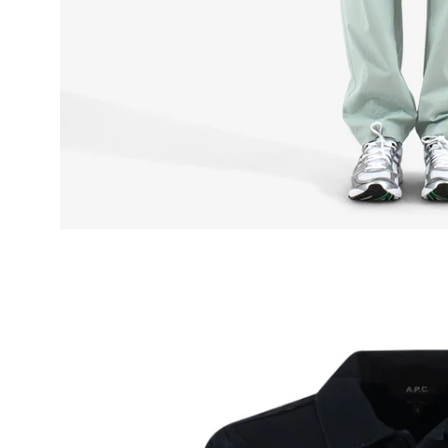
Apri
lightbox
dell'immagine