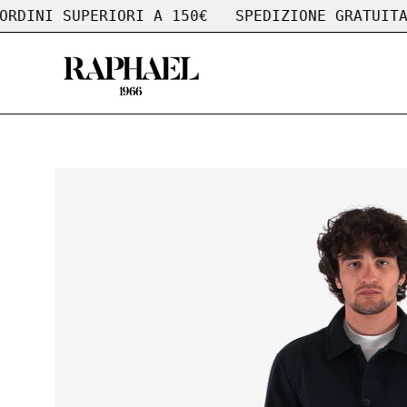
Salta
 SUPERIORI A 150€
SPEDIZIONE GRATUITA SU O
al
contenuto
Apri
lightbox
dell'immagine