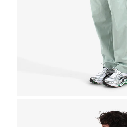
Apri
lightbox
dell'immagine