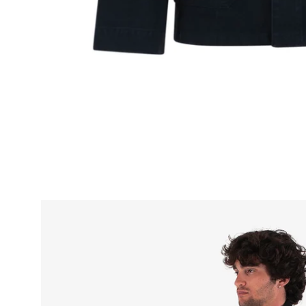
Apri
lightbox
dell'immagine