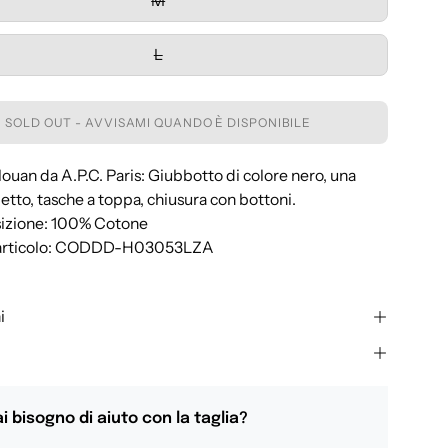
M
L
SOLD OUT - AVVISAMI QUANDO È DISPONIBILE
ouan da A.P.C. Paris: Giubbotto di colore nero, una
petto, tasche a toppa, chiusura con bottoni.
izione: 100% Cotone
 articolo: CODDD-H03053LZA
i
i bisogno di aiuto con la taglia?