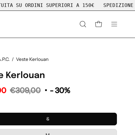
SU ORDINI SUPERIORI A 150€
SPEDIZIONE GRATU
Apri
APRI CARRELLO
APRI
la
MENU
barra
DI
di
NAVIGAZ
ricerca
.P.C.
/
Veste Kerlouan
e Kerlouan
00
€309,00
•
-
30%
S