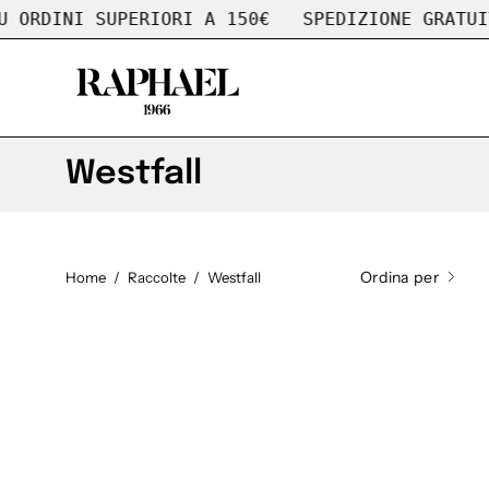
Salta
RDINI SUPERIORI A 150€
SPEDIZIONE GRATUITA 
al
contenuto
Westfall
Ordina per
Home
/
Raccolte
/
Westfall