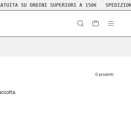
ITA SU ORDINI SUPERIORI A 150€
SPEDIZIONE G
Apri
APRI CARRELLO
APRI
la
MENU
barra
DI
di
NAVIGAZ
ricerca
0 prodotti
ccolta.