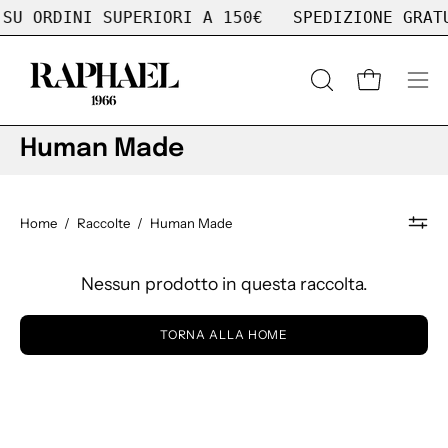
Salta
SU ORDINI SUPERIORI A 150€
SPEDIZIONE GRATU
al
contenuto
APRI
Apri carrell
Apr
LA
me
BARRA
di
Human Made
DI
nav
RICERCA
Home
/
Raccolte
/
Human Made
Nessun prodotto in questa raccolta.
TORNA ALLA HOME